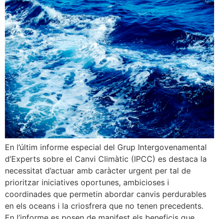
En l’últim informe especial del Grup Intergovenamental
d’Experts sobre el Canvi Climàtic (IPCC) es destaca la
necessitat d’actuar amb caràcter urgent per tal de
prioritzar iniciatives oportunes, ambicioses i
coordinades que permetin abordar canvis perdurables
en els oceans i la criosfrera que no tenen precedents.
En l’informe es posen de manifest els beneficis que