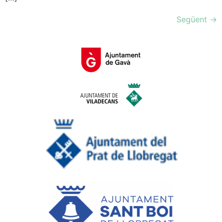
Següent
→