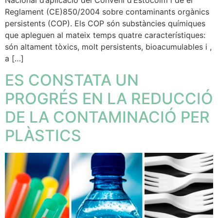
Nacional d’aplicació del Conveni d’Estocolm i de el
Reglament (CE)850/2004 sobre contaminants orgànics
persistents (COP). Els COP són substàncies químiques
que apleguen al mateix temps quatre característiques:
són altament tòxics, molt persistents, bioacumulables i ,
a […]
ES CONSTATA UN
PROGRÉS EN LA REDUCCIÓ
DE LA CONTAMINACIÓ PER
PLÀSTICS