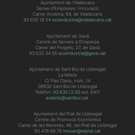
​Ajuntament de Viladecans
Servei d’Empreses i Innovació
Carrer Andorra, 64, de Viladecans
93 635 18 04
ecoindustria@viladecans.cat
Ajuntament de Gavà
Centre de Serveis a l’Empresa
Carrer del Progrés, 27, de Gavà
93 633 34 56
ecoindustria@gava.cat
Ajuntament de Sant Boi de Llobregat
La Masia
C/ Pau Claris, núm. 14
08830 Sant Boi de Llobregat
Telèfon:
93.635.12.00
ext. 6411
eobiols@santboi.cat
.
Ajuntament del Prat de Llobregat
Centre de Promoció Econòmica
Carrer de les Moreres, 48, del Prat de Llobregat
93 478 68 78
mesan@elprat.cat