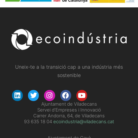
Uneix-te a la transició cap a una indústria més
sostenible
​Ajuntament de Viladecans
Servei d’Empreses i Innovació
Carrer Andorra, 64, de Viladecans
93 635 18 04
ecoindustria@viladecans.cat
Ajuntament de Gavà