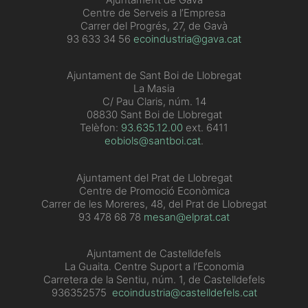
Centre de Serveis a l’Empresa
Carrer del Progrés, 27, de Gavà
93 633 34 56
ecoindustria@gava.cat
Ajuntament de Sant Boi de Llobregat
La Masia
C/ Pau Claris, núm. 14
08830 Sant Boi de Llobregat
Telèfon:
93.635.12.00
ext. 6411
eobiols@santboi.cat
.
Ajuntament del Prat de Llobregat
Centre de Promoció Econòmica
Carrer de les Moreres, 48, del Prat de Llobregat
93 478 68 78
mesan@elprat.cat
Ajuntament de Castelldefels
La Guaita. Centre Suport a l’Economia
Carretera de la Sentiu, núm. 1, de Castelldefels
936352575
ecoindustria@castelldefels.cat