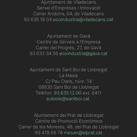
​Ajuntament de Viladecans
Servei d’Empreses i Innovació
Carrer Andorra, 64, de Viladecans
93 635 18 04
ecoindustria@viladecans.cat
Ajuntament de Gavà
Centre de Serveis a l’Empresa
Carrer del Progrés, 27, de Gavà
93 633 34 56
ecoindustria@gava.cat
Ajuntament de Sant Boi de Llobregat
La Masia
C/ Pau Claris, núm. 14
08830 Sant Boi de Llobregat
Telèfon:
93.635.12.00
ext. 6411
eobiols@santboi.cat
.
Ajuntament del Prat de Llobregat
Centre de Promoció Econòmica
Carrer de les Moreres, 48, del Prat de Llobregat
93 478 68 78
mesan@elprat.cat