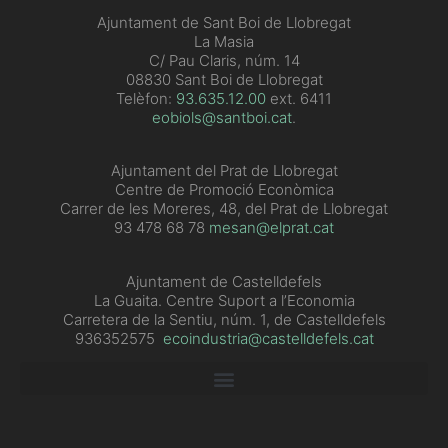
Ajuntament de Sant Boi de Llobregat
La Masia
C/ Pau Claris, núm. 14
08830 Sant Boi de Llobregat
Telèfon:
93.635.12.00
ext. 6411
eobiols@santboi.cat
.
Ajuntament del Prat de Llobregat
Centre de Promoció Econòmica
Carrer de les Moreres, 48, del Prat de Llobregat
93 478 68 78
mesan@elprat.cat
Ajuntament de Castelldefels
La Guaita. Centre Suport a l’Economia
Carretera de la Sentiu, núm. 1, de Castelldefels
936352575
ecoindustria@castelldefels.cat