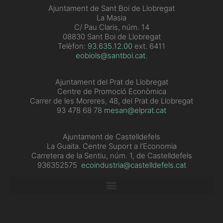
Ajuntament de Sant Boi de Llobregat
La Masia
C/ Pau Claris, núm. 14
08830 Sant Boi de Llobregat
Telèfon:
93.635.12.00
ext. 6411
eobiols@santboi.cat
.
Ajuntament del Prat de Llobregat
Centre de Promoció Econòmica
Carrer de les Moreres, 48, del Prat de Llobregat
93 478 68 78
mesan@elprat.cat
Ajuntament de Castelldefels
La Guaita. Centre Suport a l’Economia
Carretera de la Sentiu, núm. 1, de Castelldefels
936352575
ecoindustria@castelldefels.cat