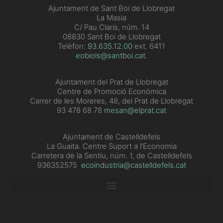
Ajuntament de Sant Boi de Llobregat
La Masia
C/ Pau Claris, núm. 14
08830 Sant Boi de Llobregat
Telèfon:
93.635.12.00
ext. 6411
eobiols@santboi.cat
.
Ajuntament del Prat de Llobregat
Centre de Promoció Econòmica
Carrer de les Moreres, 48, del Prat de Llobregat
93 478 68 78
mesan@elprat.cat
Ajuntament de Castelldefels
La Guaita. Centre Suport a l’Economia
Carretera de la Sentiu, núm. 1, de Castelldefels
936352575
ecoindustria@castelldefels.cat