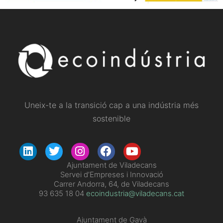
Uneix-te a la transició cap a una indústria més
sostenible
​Ajuntament de Viladecans
Servei d’Empreses i Innovació
Carrer Andorra, 64, de Viladecans
93 635 18 04
ecoindustria@viladecans.cat
Ajuntament de Gavà