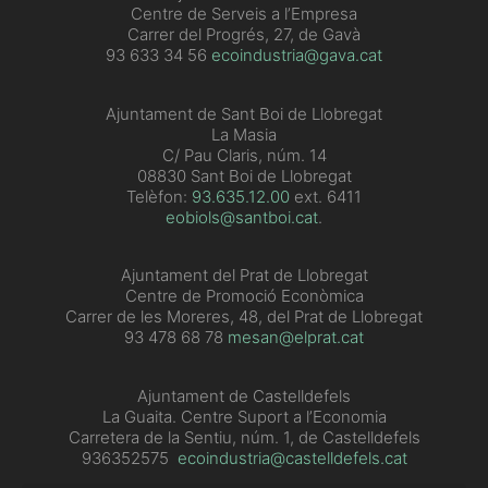
Centre de Serveis a l’Empresa
Carrer del Progrés, 27, de Gavà
93 633 34 56
ecoindustria@gava.cat
Ajuntament de Sant Boi de Llobregat
La Masia
C/ Pau Claris, núm. 14
08830 Sant Boi de Llobregat
Telèfon:
93.635.12.00
ext. 6411
eobiols@santboi.cat
.
Ajuntament del Prat de Llobregat
Centre de Promoció Econòmica
Carrer de les Moreres, 48, del Prat de Llobregat
93 478 68 78
mesan@elprat.cat
Ajuntament de Castelldefels
La Guaita. Centre Suport a l’Economia
Carretera de la Sentiu, núm. 1, de Castelldefels
936352575
ecoindustria@castelldefels.cat