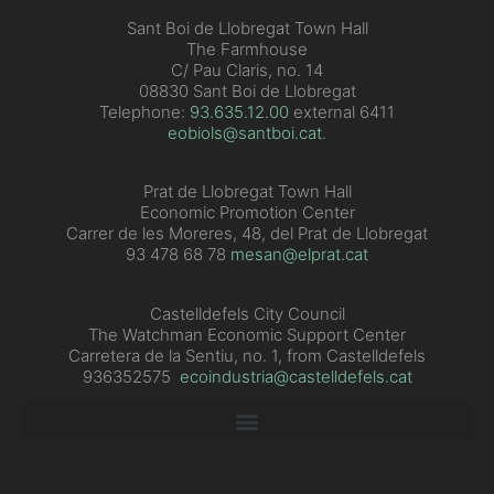
Sant Boi de Llobregat Town Hall
The Farmhouse
C/ Pau Claris, no. 14
08830 Sant Boi de Llobregat
Telephone:
93.635.12.00
external 6411
eobiols@santboi.cat
.
Prat de Llobregat Town Hall
Economic Promotion Center
Carrer de les Moreres, 48, del Prat de Llobregat
93 478 68 78
mesan@elprat.cat
Castelldefels City Council
The Watchman Economic Support Center
Carretera de la Sentiu, no. 1, from Castelldefels
936352575
ecoindustria@castelldefels.cat