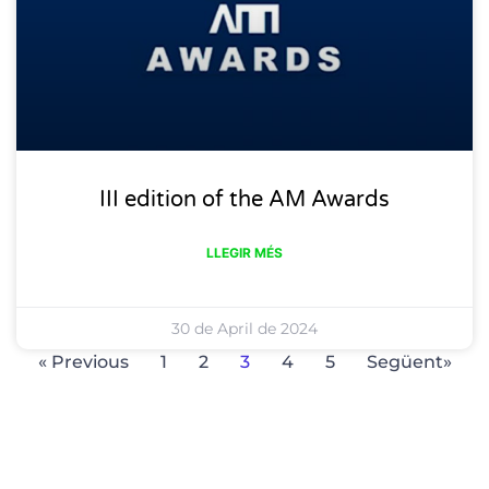
III edition of the AM Awards
LLEGIR MÉS
30 de April de 2024
« Previous
1
2
3
4
5
Següent»