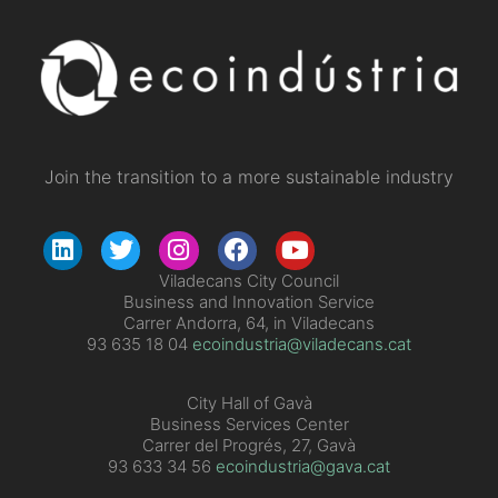
Join the transition to a more sustainable industry
Viladecans City Council
Business and Innovation Service
Carrer Andorra, 64, in Viladecans
93 635 18 04
ecoindustria@viladecans.cat
City Hall of Gavà
Business Services Center
Carrer del Progrés, 27, Gavà
93 633 34 56
ecoindustria@gava.cat