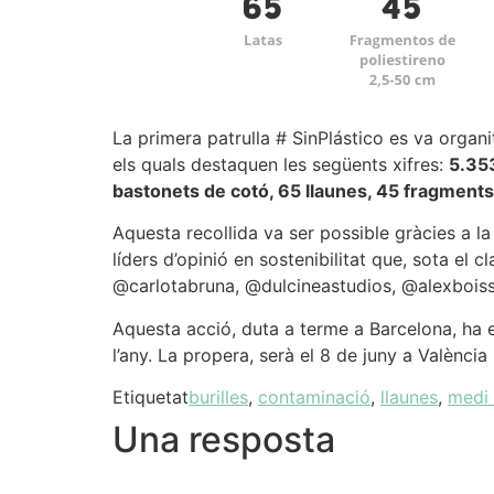
La primera patrulla # SinPlástico es va organit
els quals destaquen les següents xifres:
5.353
bastonets de cotó, 65 llaunes, 45 fragments
Aquesta recollida va ser possible gràcies a l
líders d’opinió en sostenibilitat que, sota el 
@carlotabruna, @dulcineastudios, @alexbois
Aquesta acció, duta a terme a Barcelona, ​​ha 
l’any. La propera, serà el 8 de juny a Valènc
Etiquetat
burilles
,
contaminació
,
llaunes
,
medi
Una resposta