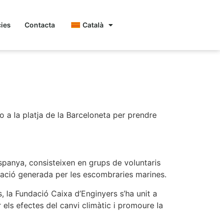
cies
Contacta
Català
o a la platja de la
 a la platja de la Barceloneta per prendre
Espanya, consisteixen en grups de voluntaris
nació generada per les escombraries marines.
 la Fundació Caixa d’Enginyers s’ha unit a
r els efectes del canvi climàtic i promoure la