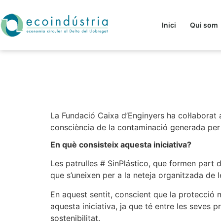
Inici
Qui som
S’organitza la prim
Barceloneta
La Fundació Caixa d’Enginyers ha col·laborat 
consciència de la contaminació generada per
En què consisteix aquesta iniciativa?
Les patrulles # SinPlástico, que formen part 
que s’uneixen per a la neteja organitzada de
En aquest sentit, conscient que la protecció
aquesta iniciativa, ja que té entre les seves p
sostenibilitat.