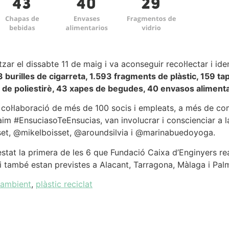
zar el dissabte 11 de maig i va aconseguir recol·lectar i iden
 burilles de cigarreta, 1.593 fragments de plàstic, 159 ta
 de poliestirè, 43 xapes de begudes, 40 envasos alimenta
a col·laboració de més de 100 socis i empleats, a més de co
claim #EnsuciasoTeEnsucias, van involucrar i conscienciar a l
set, @mikelboisset, @aroundsilvia i @marinabuedoyoga.
estat la primera de les 6 que Fundació Caixa d’Enginyers rea
ia i també estan previstes a Alacant, Tarragona, Màlaga i Pa
 ambient
,
plàstic reciclat