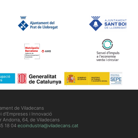
tament de Viladecans
i d’Empreses i Innovació
r Andorra, 64, de Viladecans
5 18 04
ecoindustria@viladecans.cat