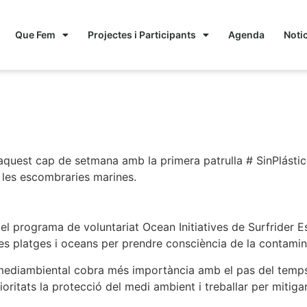
Que Fem
Projectes i Participants
Agenda
Noti
era patrulla # SinPlástic
aquest cap de setmana amb la primera patrulla # SinPlástico
 les escombraries marines.
del programa de voluntariat Ocean Initiatives de Surfrider 
 les platges i oceans per prendre consciència de la contami
 mediambiental cobra més importància amb el pas del temps,
rioritats la protecció del medi ambient i treballar per mitiga