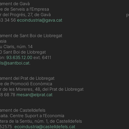
tament de Gavà
e de Serveis a l’Empresa
r del Progrés, 27, de Gavà
P
33 34 56
ecoindustria@gava.cat
ament de Sant Boi de Llobregat
sia
u Claris, núm. 14
 Sant Boi de Llobregat
on:
93.635.12.00
ext. 6411
ls@santboi.cat
.
ament del Prat de Llobregat
re de Promoció Econòmica
r de les Moreres, 48, del Prat de Llobregat
78 68 78
mesan@elprat.cat
ament de Castelldefels
aita. Centre Suport a l’Economia
tera de la Sentiu, núm. 1, de Castelldefels
352575
ecoindustria@castelldefels.cat