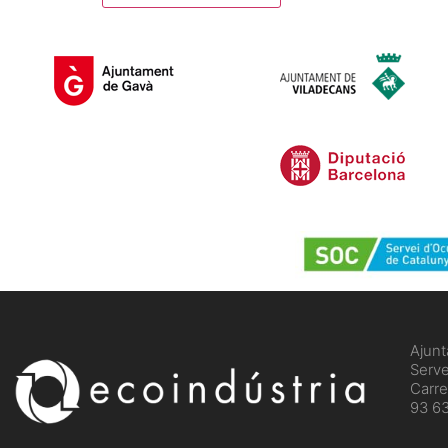
​Ajun
Serve
Carre
93 63