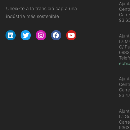
Ajun
Uneix-te a la transició cap a una
Centr
Carre
indústria més sostenible
93 6
Ajunt
La Ma
C/ Pa
08830
Telèf
eobio
Ajunt
Cent
Carre
93 4
Ajunt
La Gu
Carre
936