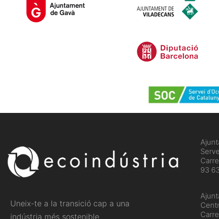
​Ajun
Serve
Carre
93 63
Ajun
Uneix-te a la transició cap a una
Centr
Carre
indústria més sostenible