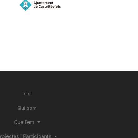
Inici
Qui som
Que Fem
rojectes i Participants