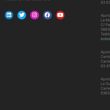
93 6
Ajunt
La Ma
C/ Pa
08830
Telèf
eobio
Ajunt
Cent
Carre
93 4
Ajunt
La Gu
Carre
936