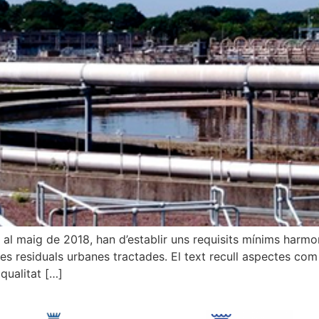
l maig de 2018, han d’establir uns requisits mínims harmoni
ües residuals urbanes tractades. El text recull aspectes com e
qualitat […]