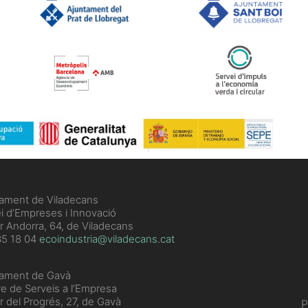
tament de Viladecans
i d’Empreses i Innovació
r Andorra, 64, de Viladecans
5 18 04
ecoindustria@viladecans.cat
tament de Gavà
e de Serveis a l’Empresa
r del Progrés, 27, de Gavà
P