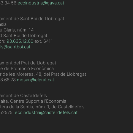
33 34 56
ecoindustria@gava.cat
ament de Sant Boi de Llobregat
sia
u Claris, núm. 14
 Sant Boi de Llobregat
on:
93.635.12.00
ext. 6411
ls@santboi.cat
.
ament del Prat de Llobregat
re de Promoció Econòmica
r de les Moreres, 48, del Prat de Llobregat
78 68 78
mesan@elprat.cat
ament de Castelldefels
aita. Centre Suport a l’Economia
tera de la Sentiu, núm. 1, de Castelldefels
352575
ecoindustria@castelldefels.cat