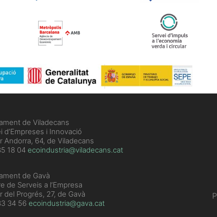
tament de Viladecans
i d’Empreses i Innovació
r Andorra, 64, de Viladecans
5 18 04
ecoindustria@viladecans.cat
tament de Gavà
e de Serveis a l’Empresa
r del Progrés, 27, de Gavà
P
33 34 56
ecoindustria@gava.cat