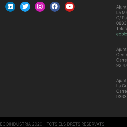
Ajunt
La Ma
C/ Pa
08830
Telèf
eobio
Ajunt
Cent
Carre
93 4
Ajunt
La Gu
Carre
936
ECOINDÚSTRIA 2020 - TOTS ELS DRETS RESERVATS