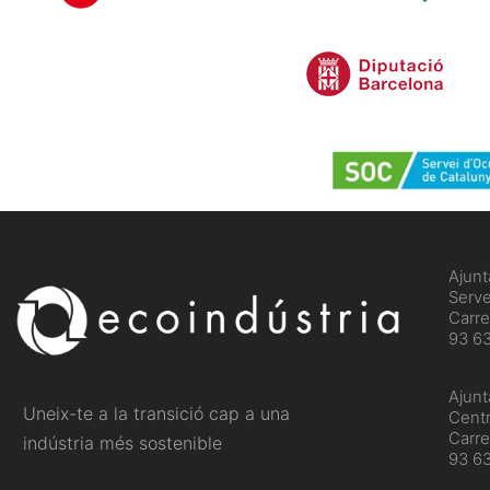
​Ajun
Serve
Carre
93 63
Ajun
Uneix-te a la transició cap a una
Centr
Carre
indústria més sostenible
93 6