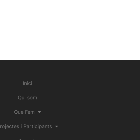
Inici
Qui som
Que Fem
rojectes i Participants