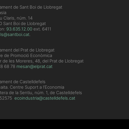
ament de Sant Boi de Llobregat
sia
u Claris, núm. 14
 Sant Boi de Llobregat
on:
93.635.12.00
ext. 6411
ls@santboi.cat
.
ament del Prat de Llobregat
re de Promoció Econòmica
r de les Moreres, 48, del Prat de Llobregat
78 68 78
mesan@elprat.cat
ament de Castelldefels
aita. Centre Suport a l’Economia
tera de la Sentiu, núm. 1, de Castelldefels
352575
ecoindustria@castelldefels.cat