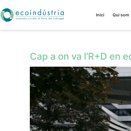
Inici
Qui som
Etiqueta:
jornada
Cap a on va l’R+D en e