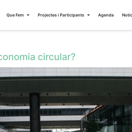
Que Fem
Projectes i Participants
Agenda
Noti
conomia circular?