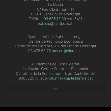
La Masia
C/ Pau Claris, núm. 14
08830 Sant Boi de Llobregat
Telèfon:
93.635.12.00
ext. 6411
eobiols@santboi.cat
.
Ajuntament del Prat de Llobregat
Centre de Promoció Econòmica
Carrer de les Moreres, 48, del Prat de Llobregat
93 478 68 78
mesan@elprat.cat
Ajuntament de Castelldefels
La Guaita. Centre Suport a l’Economia
Carretera de la Sentiu, núm. 1, de Castelldefels
936352575
ecoindustria@castelldefels.cat