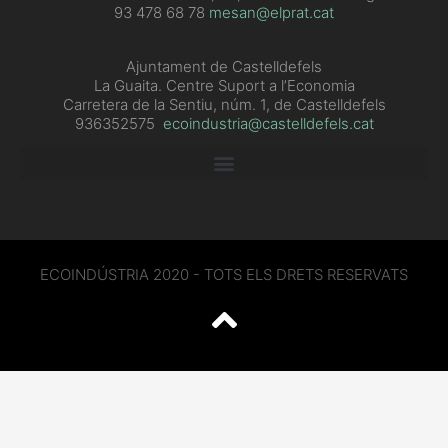
93 478 68 78
mesan@elprat.cat
Ajuntament de Castelldefels
La Guaita. Centre Suport a l’Economia
Carretera de la Sentiu, núm. 1, de Castelldefels
936352575
ecoindustria@castelldefels.cat
ECOINDÚSTRIA 2020 - TOTS ELS DRETS RESERVATS