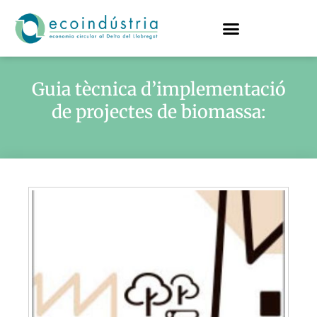
Guia tècnica d’implementació
de projectes de biomassa: