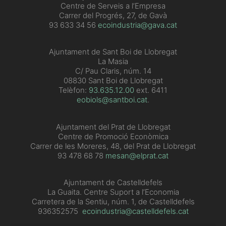
Centre de Serveis a l’Empresa
Carrer del Progrés, 27, de Gavà
93 633 34 56
ecoindustria@gava.cat
Ajuntament de Sant Boi de Llobregat
La Masia
C/ Pau Claris, núm. 14
08830 Sant Boi de Llobregat
Telèfon:
93.635.12.00
ext. 6411
eobiols@santboi.cat
.
Ajuntament del Prat de Llobregat
Centre de Promoció Econòmica
Carrer de les Moreres, 48, del Prat de Llobregat
93 478 68 78
mesan@elprat.cat
Ajuntament de Castelldefels
La Guaita. Centre Suport a l’Economia
Carretera de la Sentiu, núm. 1, de Castelldefels
936352575
ecoindustria@castelldefels.cat