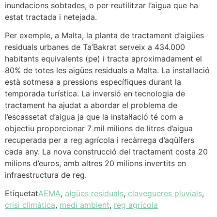
inundacions sobtades, o per reutilitzar l’aigua que ha
estat tractada i netejada.
Per exemple, a Malta, la planta de tractament d’aigües
residuals urbanes de Ta’Bakrat serveix a 434.000
habitants equivalents (pe) i tracta aproximadament el
80% de totes les aigües residuals a Malta. La instal·lació
està sotmesa a pressions específiques durant la
temporada turística. La inversió en tecnologia de
tractament ha ajudat a abordar el problema de
l’escassetat d’aigua ja que la instal·lació té com a
objectiu proporcionar 7 mil milions de litres d’aigua
recuperada per a reg agrícola i recàrrega d’aqüífers
cada any. La nova construcció del tractament costa 20
milions d’euros, amb altres 20 milions invertits en
infraestructura de reg.
Etiquetat
AEMA
,
aIgües residuals
,
clavegueres pluvials
,
crisi climàtica
,
medi ambient
,
reg agrícola