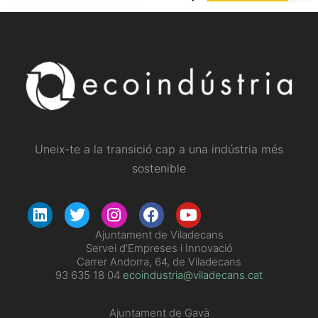
Uneix-te a la transició cap a una indústria més
sostenible
​Ajuntament de Viladecans
Servei d’Empreses i Innovació
Carrer Andorra, 64, de Viladecans
93 635 18 04
ecoindustria@viladecans.cat
Ajuntament de Gavà