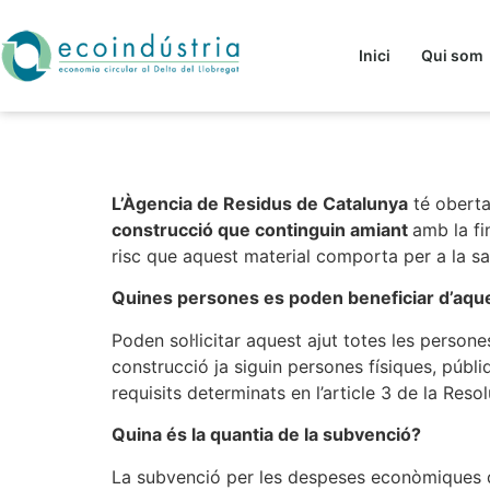
Inici
Qui som
Ajuts destinats a 
L’Àgencia de Residus de Catalunya
té oberta
construcció que continguin amiant
amb la fi
risc que aquest material comporta per a la sa
Quines persones es poden beneficiar d’aque
Poden sol·licitar aquest ajut totes les person
construcció ja siguin persones físiques, públi
requisits determinats en l’article 3 de la Res
Quina és la quantia de la subvenció?
La subvenció per les despeses econòmiques de