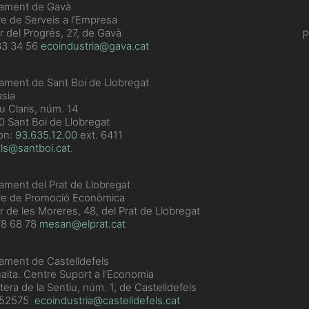
tament de Gavà
e de Serveis a l’Empresa
r del Progrés, 27, de Gavà
P
33 34 56
ecoindustria@gava.cat
ament de Sant Boi de Llobregat
sia
u Claris, núm. 14
 Sant Boi de Llobregat
on:
93.635.12.00
ext. 6411
ls@santboi.cat
.
ament del Prat de Llobregat
re de Promoció Econòmica
r de les Moreres, 48, del Prat de Llobregat
78 68 78
mesan@elprat.cat
ament de Castelldefels
aita. Centre Suport a l’Economia
tera de la Sentiu, núm. 1, de Castelldefels
352575
ecoindustria@castelldefels.cat