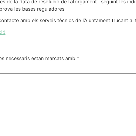
 de la data de resolució de l’atorgament i seguint les indic
prova les bases reguladores.
contacte amb els serveis tècnics de l’Ajuntament trucant al
ció
ps necessaris estan marcats amb
*