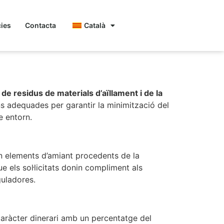
cies
Contacta
Català
n de residus de materials d’aïllament i de la
ns adequades per garantir la minimització del
e entorn.
 elements d’amiant procedents de la
e els sol·licitats donin compliment als
guladores.
caràcter dinerari amb un percentatge del