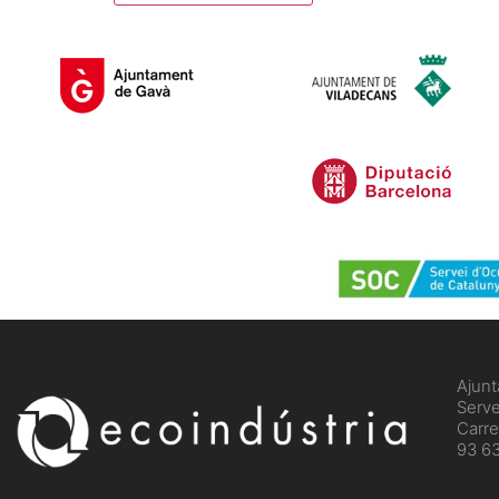
​Ajun
Serve
Carre
93 63