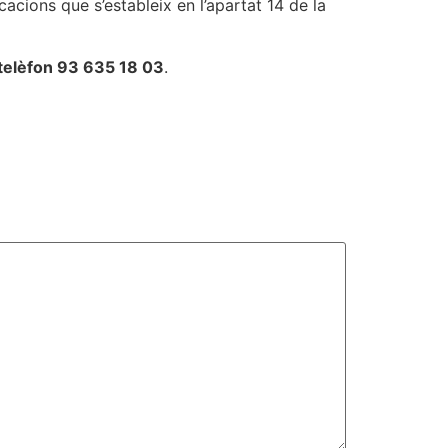
acions que s’estableix en l’apartat 14 de la
telèfon 93 635 18 03
.