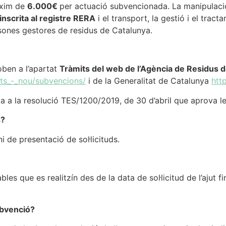
àxim de
6.000€
per actuació subvencionada. La manipulació 
inscrita al registre RERA
i el transport, la gestió i el trac
rsones gestores de residus de Catalunya.
oben a l’apartat
Tràmits del web de l’Agència de Residus 
mits_-_nou/subvencions/
i de la Generalitat de Catalunya
htt
a a la resolució TES/1200/2019, de 30 d’abril que aprova l
s?
i de presentació de sol·licituds.
les que es realitzín des de la data de sol·licitud de l’ajut
subvenció?