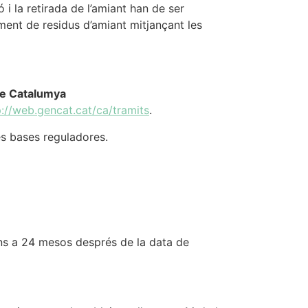
i la retirada de l’amiant han de ser
tament de residus d’amiant mitjançant les
de Catalumya
p://web.gencat.cat/ca/tramits
.
es bases reguladores.
 fins a 24 mesos després de la data de