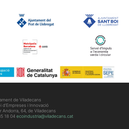
tament de Viladecans
i d’Empreses i Innovació
r Andorra, 64, de Viladecans
5 18 04
ecoindustria@viladecans.cat