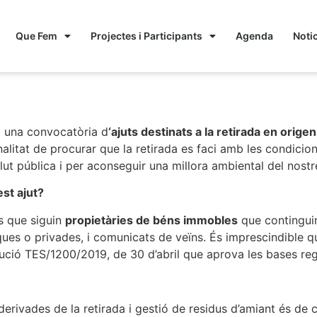
Que Fem
Projectes i Participants
Agenda
Noti
la retirada d’amiant
 una convocatòria d
‘ajuts destinats a la retirada en orige
nalitat de procurar que la retirada es faci amb les condicio
lut pública i per aconseguir una millora ambiental del nostr
st ajut?
es que siguin
propietàries de béns immobles
que continguin
ques o privades, i comunicats de veïns. És imprescindible qu
olució TES/1200/2019, de 30 d’abril que aprova les bases re
rivades de la retirada i gestió de residus d’amiant és de 