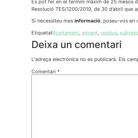
Es pot fer en el termini màxim de 25 mesos des
Resolució TES/1200/2019, de 30 d’abril que a
Si necessiteu mes
informació
, poseu-vos en 
Etiquetat
Ajuntament
,
amiant
,
residus
,
subven
Deixa un comentari
L'adreça electrònica no es publicarà.
Els cam
Comentari
*