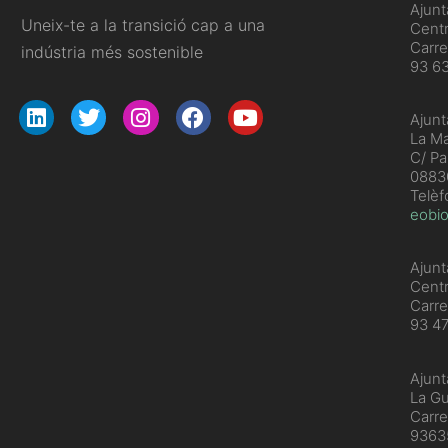
Ajun
Uneix-te a la transició cap a una
Centr
Carre
indústria més sostenible
93 6
Ajunt
La Ma
C/ Pa
08830
Telèf
eobio
Ajunt
Cent
Carre
93 4
Ajunt
La Gu
Carre
936