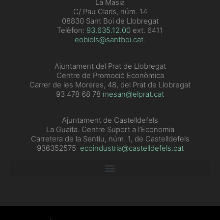
La Masia
C/ Pau Claris, núm. 14
08830 Sant Boi de Llobregat
Telèfon:
93.635.12.00
ext. 6411
eobiols@santboi.cat
.
Ajuntament del Prat de Llobregat
Centre de Promoció Econòmica
Carrer de les Moreres, 48, del Prat de Llobregat
93 478 68 78
mesan@elprat.cat
Ajuntament de Castelldefels
La Guaita. Centre Suport a l’Economia
Carretera de la Sentiu, núm. 1, de Castelldefels
936352575
ecoindustria@castelldefels.cat