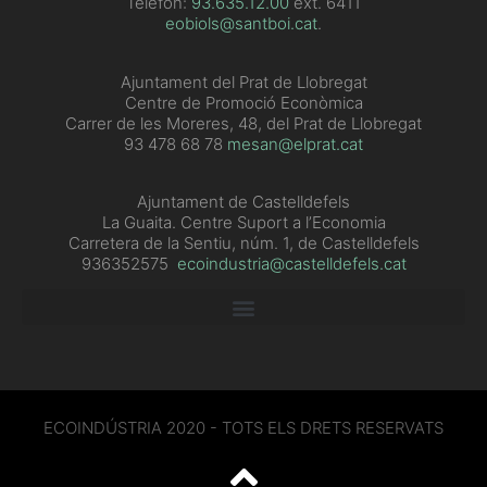
Telèfon:
93.635.12.00
ext. 6411
eobiols@santboi.cat
.
Ajuntament del Prat de Llobregat
Centre de Promoció Econòmica
Carrer de les Moreres, 48, del Prat de Llobregat
93 478 68 78
mesan@elprat.cat
Ajuntament de Castelldefels
La Guaita. Centre Suport a l’Economia
Carretera de la Sentiu, núm. 1, de Castelldefels
936352575
ecoindustria@castelldefels.cat
ECOINDÚSTRIA 2020 - TOTS ELS DRETS RESERVATS