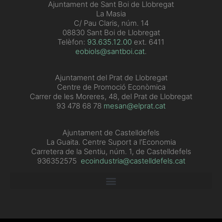
Ajuntament de Sant Boi de Llobregat
La Masia
C/ Pau Claris, núm. 14
08830 Sant Boi de Llobregat
Telèfon:
93.635.12.00
ext. 6411
eobiols@santboi.cat
.
Ajuntament del Prat de Llobregat
Centre de Promoció Econòmica
Carrer de les Moreres, 48, del Prat de Llobregat
93 478 68 78
mesan@elprat.cat
Ajuntament de Castelldefels
La Guaita. Centre Suport a l’Economia
Carretera de la Sentiu, núm. 1, de Castelldefels
936352575
ecoindustria@castelldefels.cat