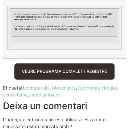
Comptarem amb la presència de
Pedro Moneo,
fundador i CEO d’Opinno i editor de la revista
MIT
Technology Review
en castellà, que obrirà la jornada amb la conferència ‘
Las 10 tecnologías
emergentes de 2019′.
La Jornada tindrà lloc al
Campus Besòs de la UPC,
un nou
ecosistema d’innovació i transferència
de tecnologia
per a la col·laboració i desenvolupament industrial.
Etiquetat
biomaterials
,
biosensors
,
Economia circular
,
ecosistema
,
medi ambient
Deixa un comentari
L'adreça electrònica no es publicarà.
Els camps
necessaris estan marcats amb
*