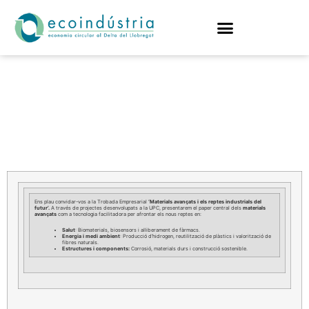
Materials avançats i
els reptes industrials
del futur
Ens plau convidar-vos a la Trobada Empresarial
‘Materials avançats i els reptes industrials del
futur’.
A través de projectes desenvolupats a la UPC, presentarem el paper central dels
materials
avançats
com a tecnologia facilitadora per afrontar els nous reptes en:
Salut
: Biomaterials, biosensors i alliberament de fàrmacs.
Energia i medi ambient
: Producció d’hidrogen, reutilització de plàstics i valorització de
fibres naturals.
Estructures i components:
Corrosió, materials durs i construcció sostenible.