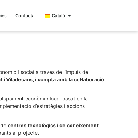
cies
Contacta
Català
l delta del
onòmic i social a través de l’impuls de
t i Viladecans, i compta amb la col·laboració
nvolupament econòmic local basat en la
implementació d’estratègies i accions
ó de
centres tecnològics i de coneixement
,
pants al projecte.