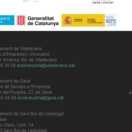
tament de Viladecans
i d’Empreses i Innovació
r Andorra, 64, de Viladecans
5 18 04
ecoindustria@viladecans.cat
tament de Gavà
e de Serveis a l’Empresa
r del Progrés, 27, de Gavà
P
33 34 56
ecoindustria@gava.cat
ament de Sant Boi de Llobregat
sia
u Claris, núm. 14
 Sant Boi de Llobregat