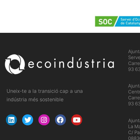
​Ajun
Serve
Carre
93 63
Ajun
Uneix-te a la transició cap a una
Centr
Carre
indústria més sostenible
93 6
Ajunt
La Ma
C/ Pa
08830