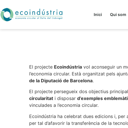
Inici
Qui som
Ecoindústria impul
Llobregat
El projecte
Ecoindústria
vol aconseguir un mod
l’economia circular. Està organitzat pels aju
de la Diputació de Barcelona
.
El projecte persegueix dos objectius principa
circularitat
i disposar
d’exemples emblemàti
vinculades a l’economia circular.
Ecoindústria ha celebrat dues edicions i, per
per tal d’afavorir la transferència de la tecno