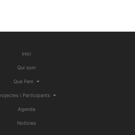
Inici
Qui som
Que Fem
rojectes i Participants
Agenda
Noticies