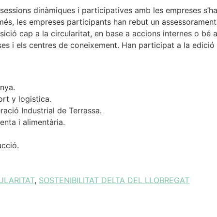
 sessions dinàmiques i participatives amb les empreses s’ha
A més, les empreses participants han rebut un assessorament
nsició cap a la circularitat, en base a accions internes o bé a
ses i els centres de coneixement. Han participat a la edició
unya.
rt y logistica.
eració Industrial de Terrassa.
enta i alimentària.
ucció.
ULARITAT
,
SOSTENIBILITAT DELTA DEL LLOBREGAT