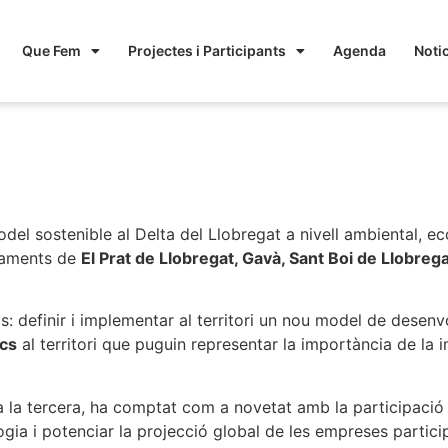
Que Fem
Projectes i Participants
Agenda
Noti
sa l’economía circular a
el sostenible al Delta del Llobregat a nivell ambiental, ec
ntaments de
El Prat de Llobregat, Gavà, Sant Boi de Llobrega
ls: definir i implementar al territori un nou model de dese
cs
al territori que puguin representar la importància de la 
 a la tercera, ha comptat com a novetat amb la participaci
logia i potenciar la projecció global de les empreses partici