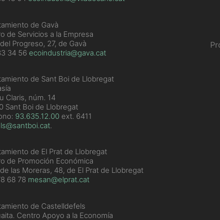
tamiento de Gavà
o de Servicios a la Empresa
 del Progreso, 27, de Gavà
Pr
33 34 56
ecoindustria@gava.cat
amiento de Sant Boi de Llobregat
sía
u Claris, núm. 14
 Sant Boi de Llobregat
fono:
93.635.12.00
ext. 6411
ls@santboi.cat
.
amiento de El Prat de Llobregat
ro de Promoción Económica
 de las Moreras, 48, de El Prat de Llobregat
78 68 78
mesan@elprat.cat
amiento de Castelldefels
aita. Centro Apoyo a la Economía