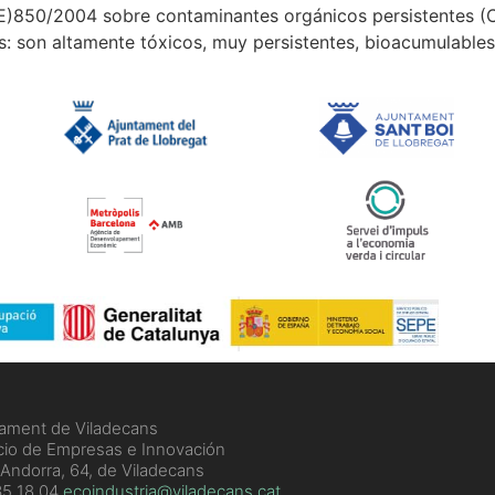
)850/2004 sobre contaminantes orgánicos persistentes (
s: son altamente tóxicos, muy persistentes, bioacumulables 
ament de Viladecans
cio de Empresas e Innovación
 Andorra, 64, de Viladecans
5 18 04
ecoindustria@viladecans.cat