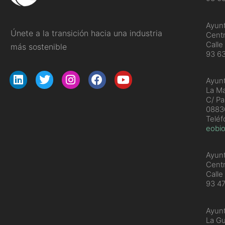
Ayun
Únete a la transición hacia una industria
Centr
Calle
más sostenible
93 6
Ayunt
La Ma
C/ Pa
08830
Telé
eobio
Ayunt
Cent
Calle
93 4
Ayunt
La Gu