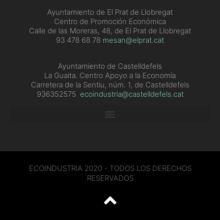
Ayuntamiento de El Prat de Llobregat
Centro de Promoción Económica
Calle de las Moreras, 48, de El Prat de Llobregat
93 478 68 78
mesan@elprat.cat
Ayuntamiento de Castelldefels
La Guaita. Centro Apoyo a la Economía
Carretera de la Sentiu, núm. 1, de Castelldefels
936352575
ecoindustria@castelldefels.cat
ECOINDUSTRIA 2020 - TODOS LOS DERECHOS
RESERVADOS