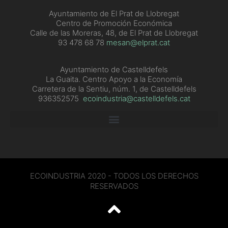
Ayuntamiento de El Prat de Llobregat
Centro de Promoción Económica
Calle de las Moreras, 48, de El Prat de Llobregat
93 478 68 78
mesan@elprat.cat
Ayuntamiento de Castelldefels
La Guaita. Centro Apoyo a la Economía
Carretera de la Sentiu, núm. 1, de Castelldefels
936352575
ecoindustria@castelldefels.cat
ECOINDUSTRIA 2020 - TODOS LOS DERECHOS
RESERVADOS