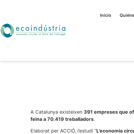
Inicio
Quién
La economía circu
de oportunidades
A Catalunya existeixen
391 empreses que ofe
feina a 70.419 treballadors
.
Elaborat per ACCIÓ, l’estudi “
L’economia circ