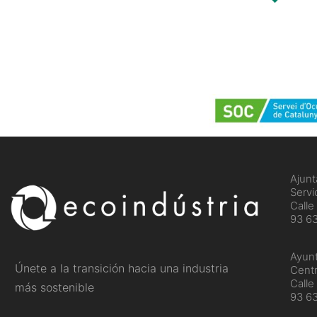
Ajunt
Servi
Calle
93 63
Ayun
Únete a la transición hacia una industria
Centr
Calle
más sostenible
93 6