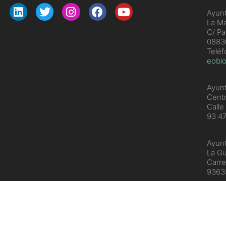
Ayunt
La Ma
C/ Pa
08830
Telé
eobio
Ayunt
Cent
Calle
93 4
Ayunt
La Gu
Carre
936
ECOINDUSTRIA 2020 - TODOS LOS DERECHOS RESERVADOS