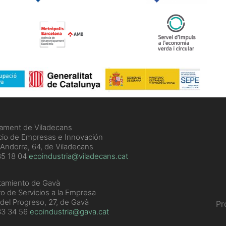
ament de Viladecans
cio de Empresas e Innovación
 Andorra, 64, de Viladecans
5 18 04
ecoindustria@viladecans.cat
tamiento de Gavà
o de Servicios a la Empresa
 del Progreso, 27, de Gavà
Pr
33 34 56
ecoindustria@gava.cat