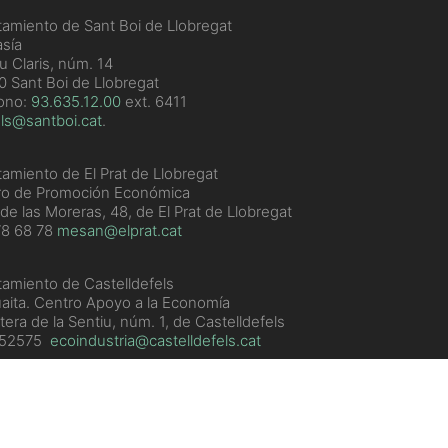
amiento de Sant Boi de Llobregat
sía
u Claris, núm. 14
 Sant Boi de Llobregat
fono:
93.635.12.00
ext. 6411
ls@santboi.cat
.
amiento de El Prat de Llobregat
ro de Promoción Económica
 de las Moreras, 48, de El Prat de Llobregat
78 68 78
mesan@elprat.cat
amiento de Castelldefels
aita. Centro Apoyo a la Economía
tera de la Sentiu, núm. 1, de Castelldefels
352575
ecoindustria@castelldefels.cat