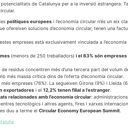
es potencialitats de Catalunya per a la inversió estrangera.
ircular.
 les
polítiques europees
i l’economia circular n’és un eix cla
 ofereixen solucions d’economia circular, tenen una factur
questes empreses està exclusivament vinculada a l’economia
imes
(menors de 250 treballadors)
i el 83% són empreses 
 de residus concentren més d’una tercera part del volum de
 més massa crítica dins de l’oferta d’economia circular.
 més empreses (76%). La segueixen Girona (9%) i Lleida (6
n exportadores
i el
12,2% tenen filial a l’estranger
.
titats relacionades amb l’economia circular
: administracion
 centres tecnològics i altres agents, fires i xarxes internacion
 es duu a terme el
Circular Economy European Summit
.
ataluña