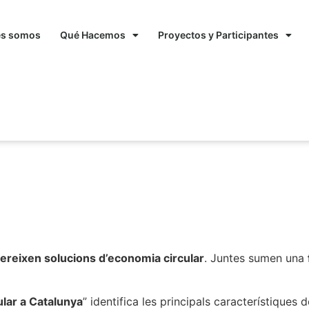
es somos
Qué Hacemos
Proyectos y Participantes
lar de Cataluña en 2017
reixen solucions d’economia circular
. Juntes sumen una
ular a Catalunya
” identifica les principals característiques d