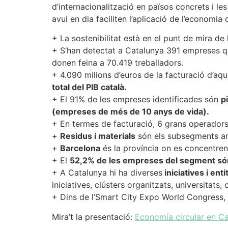
d’internacionalització en països concrets i l
avui en dia faciliten l’aplicació de l’economia c
+ La sostenibilitat està en el punt de mira de
+ S’han detectat a Catalunya 391 empreses que
donen feina a 70.419 treballadors.
+ 4.090 milions d’euros de la facturació d’a
total del PIB català.
+ El 91% de les empreses identificades són
p
(empreses de més de 10 anys de vida).
+ En termes de facturació, 6 grans operadors
+
Residus i materials
són els subsegments amb
+
Barcelona
és la província on es concentren
+ El
52,2% de les empreses del segment só
+ A Catalunya hi ha diverses
iniciatives i en
iniciatives, clústers organitzats, universitats,
+ Dins de l’Smart City Expo World Congress,
Mira’t la presentació:
Economía circular en C